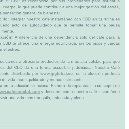
l:
 El CBD es reconocido por sus propiedades para ayudar a 
del cuerpo, lo que puede contribuir a una mejor gestión del estrés, 
 sensación general de bienestar.
illo:
 Integrar nuestro café instantáneo con CBD en tu rutina es 
equeño acto de autocuidado que te permite tomar una pausa 
y mente.
tación:
 A diferencia de una dependencia solo del café para la 
n CBD te ofrece una energía equilibrada, sin los picos y caídas 
 el estrés.
dedicamos a ofrecerte productos de la más alta calidad para que 
ios del CBD de una forma accesible y deliciosa. Nuestro Café 
ente distribuido por 
www.jpglobal.co
, es la elección perfecta 
o de vida más equilibrado y menos estresante.
a en tu adicción silenciosa. Es hora de replantear tu concepto de 
ww.cafeconcbd.com
 y descubre cómo nuestro café instantáneo 
vivir una vida más tranquila, enfocada y plena.