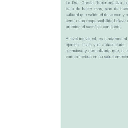
La Dra. García Rubio enfatiza la
trata de hacer más, sino de hacer
cultural que valide el descanso y 
tienen una responsabilidad clave e
premien el sacrificio constante.
A nivel individual, es fundamental
ejercicio físico y el autocuidado
silenciosa y normalizada que, si 
comprometida en su salud emocio