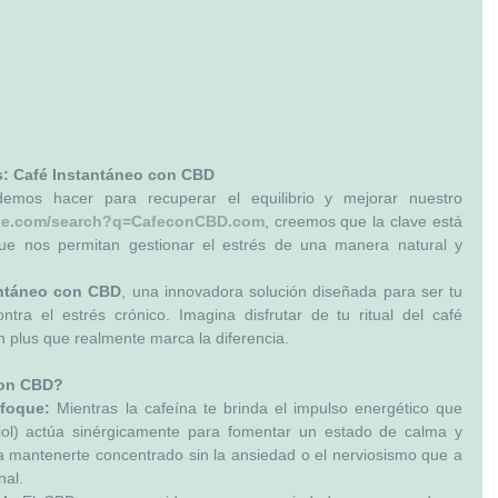
és: Café Instantáneo con CBD
mos hacer para recuperar el equilibrio y mejorar nuestro 
gle.com/search?q=CafeconCBD.com
, creemos que la clave está 
que nos permitan gestionar el estrés de una manera natural y 
antáneo con CBD
, una innovadora solución diseñada para ser tu 
tra el estrés crónico. Imagina disfrutar de tu ritual del café 
n plus que realmente marca la diferencia.
con CBD?
foque:
 Mientras la cafeína te brinda el impulso energético que 
iol) actúa sinérgicamente para fomentar un estado de calma y 
a mantenerte concentrado sin la ansiedad o el nerviosismo que a 
nal.