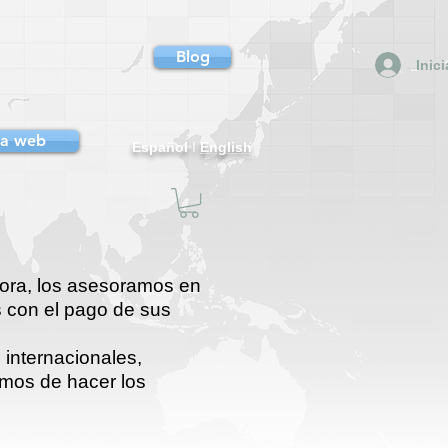
Blog
Inic
da web
Español
I
English
dora, los asesoramos en
 con el pago de sus
internacionales,
amos de hacer los