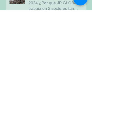
Macrorrueda 100 Cartagena
2024 ¿Por qué JP GLOBAL
trabaja en 2 sectores tan
diferentes?
Exportación de café 2023
Curve New York 2023
MACRORRUEDA HOUSTON
2022